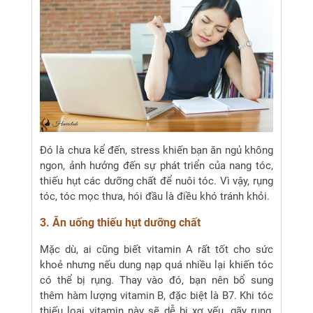
Đó là chưa kể đến, stress khiến bạn ăn ngủ không
ngon, ảnh hưởng đến sự phát triển của nang tóc,
thiếu hụt các dưỡng chất để nuôi tóc. Vì vậy, rụng
tóc, tóc mọc thưa, hói đầu là điều khó tránh khỏi.
3. Ăn uống thiếu hụt dưỡng chất
Mặc dù, ai cũng biết vitamin A rất tốt cho sức
khoẻ nhưng nếu dung nạp quá nhiều lại khiến tóc
có thể bị rụng. Thay vào đó, bạn nên bổ sung
thêm hàm lượng vitamin B, đặc biệt là B7. Khi tóc
thiếu loại vitamin này sẽ dễ bị xơ yếu, gãy rụng,