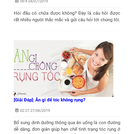
09:4 04/07/2019
Hói đầu có chữa được không? Đây là câu hỏi được
rất nhiều người thắc mắc và gửi câu hỏi tới chúng tôi.
Dưới đây là câu trả lời của chuyên gia, hãy cùng theo
dõi để hiểu thêm nhé...
[Giải Đáp]: Ăn gì để tóc không rụng?
02:27 27/06/2019
Bổ sung dinh dưỡng thông qua ăn uống là con đường
dễ dàng, đơn giản giúp hạn chế tình trạng tóc rụng ở