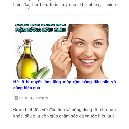
hiện đại, lâu bền, thẩm mỹ cao. Thế nhưng, nhiều
người vẫn còn lo ngại về hiệu quả của công nghệ này.
Cấy lông mày có tốt không? Hãy...
Hé lộ bí quyết làm lông mày rậm bằng dầu oliu vô
cùng hiệu quả
09:16 16/08/2019
Được biết đến với đặc tính và công dụng tốt cho sức
khỏe, dầu oliu còn giúp chăm sóc da và tóc hiệu quả.
Vậy đối với hàng lông mày thưa thớt, có thể sử dụng
dầu oliu để dưỡng...