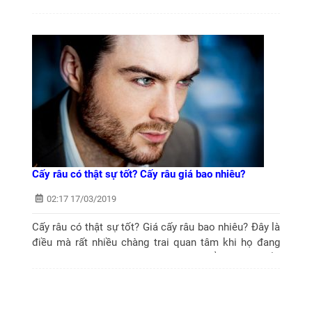
tính, tự tin. Vậy trên thị trường, thuốc mọc râu nào tốt
nhất và hiệu quả...
Cấy râu có thật sự tốt? Cấy râu giá bao nhiêu?
02:17 17/03/2019
Cấy râu có thật sự tốt? Giá cấy râu bao nhiêu? Đây là
điều mà rất nhiều chàng trai quan tâm khi họ đang
phân vân về dịch vụ cấy râu tự thân. Để giải đáp thắc
mắc này chúng...