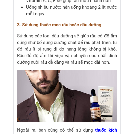
Vitamin A, C, E sẽ giúp râu mọc nhanh hơn
Uống nhiều nước: nên uống khoảng 2 lít nước
mỗi ngày
3. Sử dụng thuốc mọc râu hoặc dầu dưỡng
Sử dụng các loại dầu dưỡng sẽ giúp râu có độ ẩm
cũng như bổ sung dưỡng chất để râu phát triển, từ
đó râu ít bị rụng đi do nang lông không bị khô.
Râu đủ độ ẩm thì việc vận chuyển các chất dinh
dưỡng nuôi râu dễ dàng và râu sẽ mọc dài hơn.
Ngoài ra, bạn cũng có thể sử dụng
thuốc kích