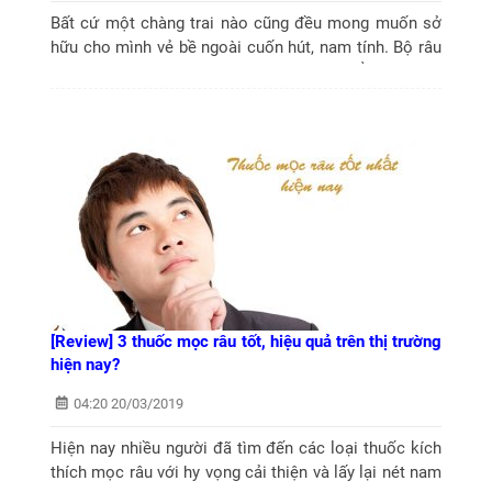
Bất cứ một chàng trai nào cũng đều mong muốn sở
hữu cho mình vẻ bề ngoài cuốn hút, nam tính. Bộ râu
sẽ là một “phụ kiện” giúp chàng trở nên nổi bật trước
mặt chị em. Vậy để...
[Review] 3 thuốc mọc râu tốt, hiệu quả trên thị trường
hiện nay?
04:20 20/03/2019
Hiện nay nhiều người đã tìm đến các loại thuốc kích
thích mọc râu với hy vọng cải thiện và lấy lại nét nam