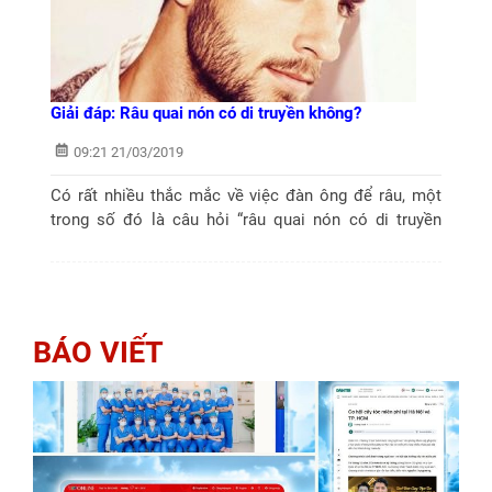
Giải đáp: Râu quai nón có di truyền không?
09:21 21/03/2019
Có rất nhiều thắc mắc về việc đàn ông để râu, một
trong số đó là câu hỏi “râu quai nón có di truyền
không?”. Bài viết sau sẽ giải đáp vấn đề này cho cánh
mày râu nhé!
BÁO VIẾT