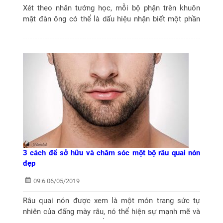
Xét theo nhân tướng học, mỗi bộ phận trên khuôn
mặt đàn ông có thể là dấu hiệu nhận biết một phần
tính cách, vận mệnh tốt xấu của người đó, tướng râu
cũng vậy. Hãy cùng chúng tôi giản...
3 cách để sở hữu và chăm sóc một bộ râu quai nón
đẹp
09:6 06/05/2019
Râu quai nón được xem là một món trang sức tự
nhiên của đấng mày râu, nó thể hiện sự mạnh mẽ và
nam tính. Tuy nhiên, để chăm sóc bộ râu quai nón