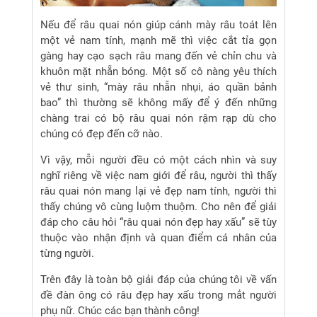
Nếu để râu quai nón giúp cánh mày râu toát lên
một vẻ nam tính, mạnh mẽ thì việc cắt tỉa gọn
gàng hay cạo sạch râu mang đến vẻ chỉn chu và
khuôn mặt nhẵn bóng. Một số cô nàng yêu thích
vẻ thư sinh, “mày râu nhẵn nhụi, áo quần bảnh
bao” thì thường sẽ không mấy để ý đến những
chàng trai có bộ râu quai nón rậm rạp dù cho
chúng có đẹp đến cỡ nào.
Vì vậy, mỗi người đều có một cách nhìn và suy
nghĩ riêng về việc nam giới để râu, người thì thấy
râu quai nón mang lại vẻ đẹp nam tính, người thì
thấy chúng vô cùng luộm thuộm. Cho nên để giải
đáp cho câu hỏi “râu quai nón đẹp hay xấu” sẽ tùy
thuộc vào nhận định và quan điểm cá nhân của
từng người.
Trên đây là toàn bộ giải đáp của chúng tôi về vấn
đề đàn ông có râu đẹp hay xấu trong mắt người
phụ nữ. Chúc các bạn thành công!