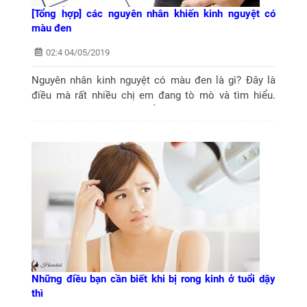
[Tổng hợp] các nguyên nhân khiến kinh nguyệt có
màu đen
02:4 04/05/2019
Nguyên nhân kinh nguyệt có màu đen là gì? Đây là
điều mà rất nhiều chị em đang tò mò và tìm hiểu.
Hãy cùng Hairclub tìm hiểu vấn đề này qua bài viết
dưới đây.
Những điều bạn cần biết khi bị rong kinh ở tuổi dậy
thì