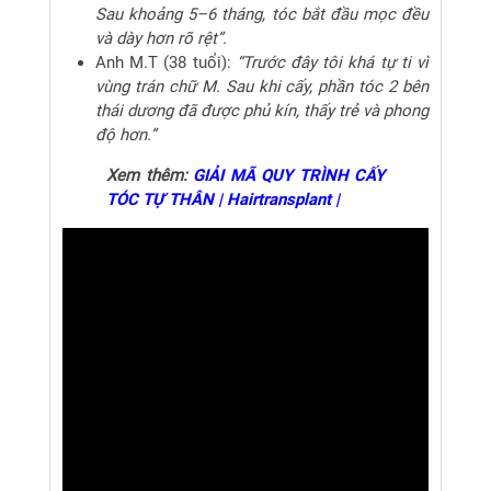
Sau khoảng 5–6 tháng, tóc bắt đầu mọc đều
và dày hơn rõ rệt”.
Anh M.T (38 tuổi):
“Trước đây tôi khá tự ti vì
vùng trán chữ M. Sau khi cấy, phần tóc 2 bên
thái dương đã được phủ kín, thấy trẻ và phong
độ hơn.”
Xem thêm:
GIẢI MÃ QUY TRÌNH CẤY
TÓC TỰ THÂN | Hairtransplant |