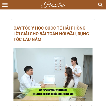
Toggle
navigation
CẤY TÓC Y HỌC QUỐC TẾ HẢI PHÒNG:
LỜI GIẢI CHO BÀI TOÁN HÓI ĐẦU, RỤNG
TÓC LÂU NĂM