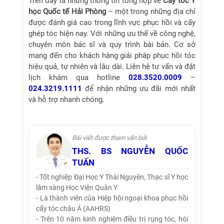
Trên đây là những thông tin tổng hợp về
Cấy tóc Y
học Quốc tế Hải Phòng
– một trong những địa chỉ
được đánh giá cao trong lĩnh vực phục hồi và cấy
ghép tóc hiện nay. Với những ưu thế về công nghệ,
chuyên môn bác sĩ và quy trình bài bản. Cơ sở
mang đến cho khách hàng giải pháp phục hồi tóc
hiệu quả, tự nhiên và lâu dài. Liên hệ tư vấn và đặt
lịch khám qua hotline
028.3520.0009
–
024.3219.1111
để nhận những ưu đãi mới nhất
và hỗ trợ nhanh chóng.
Bài viết được tham vấn bởi
THS. BS NGUYỄN QUỐC
TUẤN
- Tốt nghiệp Đại Học Y Thái Nguyên, Thạc sĩ Y học
lâm sàng Học Viện Quân Y
- Là thành viên của Hiệp hội ngoại khoa phục hồi
cấy tóc châu Á (AAHRS)
- Trên 10 năm kinh nghiệm điều trị rụng tóc, hói