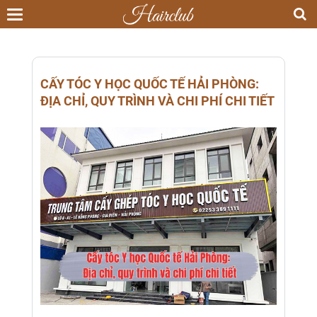
Toggle
navigation
CẤY TÓC Y HỌC QUỐC TẾ HẢI PHÒNG:
ĐỊA CHỈ, QUY TRÌNH VÀ CHI PHÍ CHI TIẾT