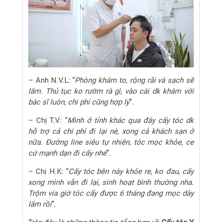
– Anh N.V.L: “
Phòng khám to, rộng rãi và sạch sẽ
lắm. Thủ tục ko rườm rà gì, vào cái dk khám với
bác sĩ luôn, chi phí cũng hợp lý
”.
– Chị T.V: “
Mình ở tỉnh khác qua đây cấy tóc dk
hỗ trợ cả chi phí đi lại nè, xong cả khách sạn ở
nữa. Đường line siêu tự nhiên, tóc mọc khỏe, ce
cứ mạnh dạn đi cấy nhé
”.
– Chị H.K: “
Cấy tóc bên này khỏe re, ko đau, cấy
xong mình vẫn đi lại, sinh hoạt bình thường nha.
Trộm vía giờ tóc cấy được 6 tháng đang mọc dày
lắm rồi
”.