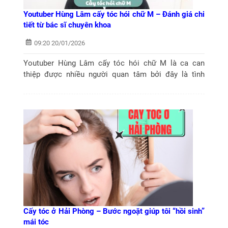
Youtuber Hùng Lâm cấy tóc hói chữ M – Đánh giá chi
tiết từ bác sĩ chuyên khoa
09:20 20/01/2026
Youtuber Hùng Lâm cấy tóc hói chữ M là ca can
thiệp được nhiều người quan tâm bởi đây là tình
trạng chung của nhiều nam giới hiện nay. Trong bài
viết dưới đây, Thạc sĩ – Bác sĩ Nguyễn...
Cấy tóc ở Hải Phòng – Bước ngoặt giúp tôi “hồi sinh”
mái tóc