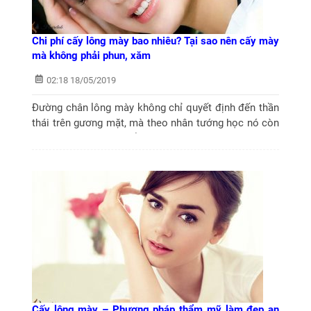
Chi phí cấy lông mày bao nhiêu? Tại sao nên cấy mày
mà không phải phun, xăm
02:18 18/05/2019
Đường chân lông mày không chỉ quyết định đến thần
thái trên gương mặt, mà theo nhân tướng học nó còn
mang đến sự may mắn cho chủ nhân. Chính vì vậy,
các phương pháp làm đẹp chân lông mày...
Cấy lông mày – Phương pháp thẩm mỹ làm đẹp an