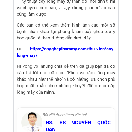
– Kỹ thuật cấy lông mày tự thân đòi hỏi tính tỉ mỉ
và chuyên môn cao, vì vậy không phải cơ sở nào
cũng làm được.
Các bạn có thể xem thêm hình ảnh của một số
bệnh nhân khác tại phòng khám cấy ghép tóc y
học quốc tế theo đường dẫn dưới đây.
>>
https://cayghepthammy.com/thu-vien/cay-
long-may/
Hi vọng với những chia sẻ trên đã giúp bạn đã có
câu trả lời cho câu hỏi “Phun và xăm lông mày
khác nhau như thế nào” và có những lựa chọn phù
hợp nhất khắc phục những khuyết điểm cho cặp
lông mày của mình.
Bài viết được tham vấn bởi
THS. BS NGUYỄN QUỐC
TUẤN