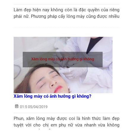
Làm đẹp hiện nay không còn là đặc quyền của riêng
phái nữ. Phương pháp cấy lông mày cũng được nhiều
nam giới ưa chuộng, giúp họ tôn vẻ đẹp gương mặt.
Phái mạnh còn cho rằng phương pháp “Cấy...
Xăm lông mày có ảnh hưởng gì không?
01:5 05/04/2019
Phun, xăm lông mày được coi là hình thức làm đẹp
tuyệt vời cho chị em phụ nữ vừa nhanh vừa không
cần trang điểm mỗi ngày. Tuy nhiên, xăm lông mày có