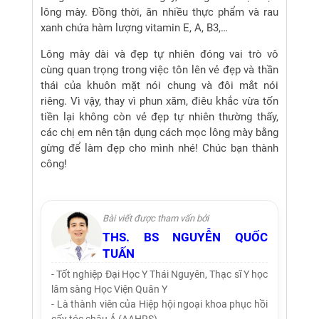
lông mày. Đồng thời, ăn nhiều thực phẩm và rau
xanh chứa hàm lượng vitamin E, A, B3,…
Lông mày dài và đẹp tự nhiên đóng vai trò vô
cùng quan trọng trong việc tôn lên vẻ đẹp và thần
thái của khuôn mặt nói chung và đôi mắt nói
riêng. Vì vậy, thay vì phun xăm, điêu khắc vừa tốn
tiền lại không còn vẻ đẹp tự nhiên thường thấy,
các chị em nên tận dụng cách mọc lông mày bằng
gừng để làm đẹp cho mình nhé! Chúc bạn thành
công!
Bài viết được tham vấn bởi
THS. BS NGUYỄN QUỐC
TUẤN
- Tốt nghiệp Đại Học Y Thái Nguyên, Thạc sĩ Y học
lâm sàng Học Viện Quân Y
- Là thành viên của Hiệp hội ngoại khoa phục hồi
cấy tóc châu Á (AAHRS)