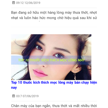
09:12 12/06/2019
Bạn đang sở hữu một hàng lông mày thưa thớt, nhợt
nhạt và luôn háo hức mong chờ hiệu quả sau khi sử
dụng các sản phẩm thuốc mọc lông mày. Nhưng bạn
đã từng bao giờ băn khoăn “có...
Top 10 thuốc kích thích mọc lông mày bán chạy hiện
nay
03:7 07/06/2019
Chân mày của bạn ngắn, thưa thớt và mất nhiều thời