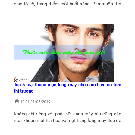
gian tô vẽ, trang điểm mỗi buổi sáng. Bạn muốn tìm
mua loại thuốc có thể giúp lông mày mọc nhanh và
dài. Hãy tham khảo top 10 thuốc...
Top 5 loại thuốc mọc lông mày cho nam hiện có trên
thị trường
10:21 21/05/2019
Không chỉ riêng với phái nữ, cánh mày râu cũng cần
một khuôn mặt hài hòa và một hàng lông mày đẹp để
tăng thêm vẻ đẹp trai, quyến rũ của mình. Vì thế, thị
trường thuốc mọc lông mày...