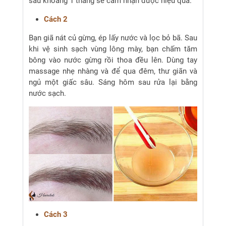
sau khoảng 1 tháng sẽ cảm nhận được hiệu quả.
Cách 2
Bạn giã nát củ gừng, ép lấy nước và lọc bỏ bã. Sau
khi vệ sinh sạch vùng lông mày, bạn chấm tăm
bông vào nước gừng rồi thoa đều lên. Dùng tay
massage nhẹ nhàng và để qua đêm, thư giãn và
ngủ một giấc sâu. Sáng hôm sau rửa lại bằng
nước sạch.
Cách 3