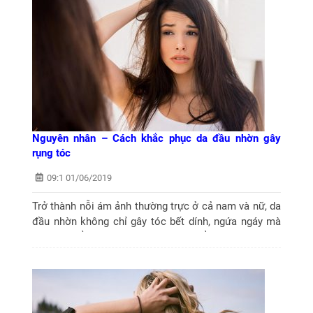
Nguyên nhân – Cách khắc phục da đầu nhờn gây
rụng tóc
09:1 01/06/2019
Trở thành nỗi ám ảnh thường trực ở cả nam và nữ, da
đầu nhờn không chỉ gây tóc bết dính, ngứa ngáy mà
còn tiềm ẩn một số bệnh lý nguy hiểm như rụng tóc,
viêm da hay viêm...