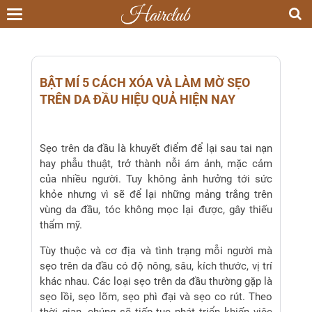
Toggle
navigation
BẬT MÍ 5 CÁCH XÓA VÀ LÀM MỜ SẸO
TRÊN DA ĐẦU HIỆU QUẢ HIỆN NAY
Sẹo trên da đầu là khuyết điểm để lại sau tai nạn
hay phẫu thuật, trở thành nỗi ám ảnh, mặc cảm
của nhiều người. Tuy không ảnh hưởng tới sức
khỏe nhưng vì sẽ để lại những mảng trắng trên
vùng da đầu, tóc không mọc lại được, gây thiếu
thẩm mỹ.
Tùy thuộc và cơ địa và tình trạng mỗi người mà
sẹo trên da đầu có độ nông, sâu, kích thước, vị trí
khác nhau. Các loại sẹo trên da đầu thường gặp là
sẹo lồi, sẹo lõm, sẹo phì đại và sẹo co rút. Theo