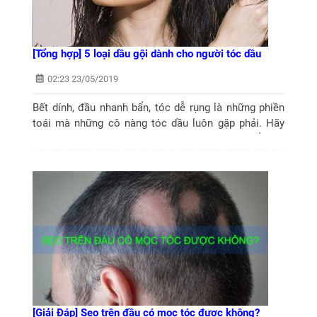
[Tổng hợp] 5 loại dầu gội dành cho người tóc dầu
02:23 23/05/2019
Bết dính, đầu nhanh bẩn, tóc dễ rụng là những phiền
toái mà những cô nàng tóc dầu luôn gặp phải. Hãy
tham khảo 5 loại dầu gội dành cho tóc dầu phổ biến
nhất hiện nay.
[Giải Đáp] Sẹo trên đầu có mọc tóc được không?