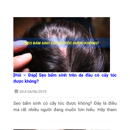
đây là gội đầu nhiều có tốt không? Tham khảo thông
tin...
[Hỏi – Đáp] Sẹo bẩm sinh trên da đầu có cấy tóc
được không?
03:4 04/06/2019
Sẹo bẩm sinh có cấy tóc được không? Đây là điều
mà rất nhiều người đang muốn tìm hiểu. Hãy tham
khảo câu trả lời của bác sĩ chuyên khoa bên phòng
khám Cấy ghép tóc y học Quốc tế...