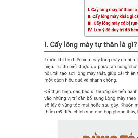
I. Cấy lông mày tự thân là
II. Cấy lông mày khác gì
III. Cấy lông mày có bị rụ
IV. Lưu ý để duy trì độ b
I. Cấy lông mày tự thân là gì?
Trước khi tìm hiểu xem cấy lông mày có bị rụn
hiện.
Từ đó biết được độ phức tạp cũng như 
hồi, tái tạo sợi lông mày thật, giúp cải thiệ
một cách hiệu quả và nhanh chóng.
Để thực hiện, các bác sĩ thường sẽ tiến hàn
vào những vị trí cần bổ sung Lông mày theo
sẽ lấy ở vùng tóc mai hoặc sau gáy.
Khuôn m
thẩm mỹ điều chỉnh sao cho hợp phong thủy, 