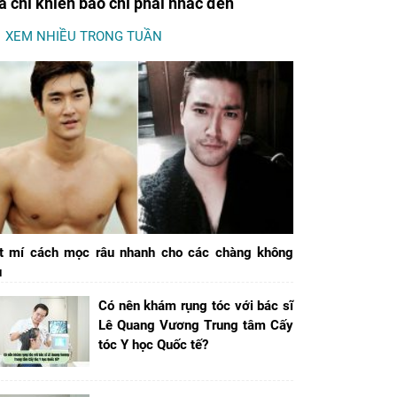
a chỉ khiến báo chí phải nhắc đến
XEM NHIỀU TRONG TUẦN
t mí cách mọc râu nhanh cho các chàng không
u
Có nên khám rụng tóc với bác sĩ
Lê Quang Vương Trung tâm Cấy
tóc Y học Quốc tế?