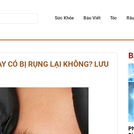
Sức Khỏe
Báo Viết
Tóc
Râ
B
MÀY CÓ BỊ RỤNG LẠI KHÔNG? LƯU
Ph