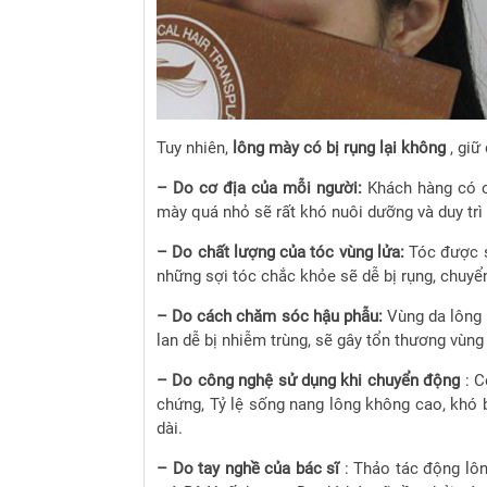
Tuy nhiên,
lông mày có bị rụng lại không
, giữ
– Do cơ địa của mỗi người:
Khách hàng có c
mày quá nhỏ sẽ rất khó nuôi dưỡng và duy trì
– Do chất lượng của tóc vùng lửa:
Tóc được s
những sợi tóc chắc khỏe sẽ dễ bị rụng, chuyể
– Do cách chăm sóc hậu phẫu:
Vùng da lông 
lan dễ bị nhiễm trùng, sẽ gây tổn thương vùn
– Do công nghệ sử dụng khi chuyển động
: C
chứng, Tỷ lệ sống nang lông không cao, khó 
dài.
– Do tay nghề của bác sĩ
: Thảo tác động lôn