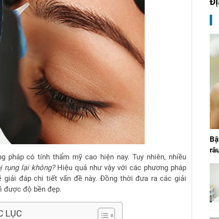
Đị
Bậ
râ
g pháp có tính thẩm mỹ cao hiện nay.
Tuy nhiên, nhiều
ị rụng lại không?
Hiệu quả như vậy với các phương pháp
ẽ giải đáp chi tiết vấn đề này.
Đồng thời đưa ra các giải
rì được độ bền đẹp.
C LỤC