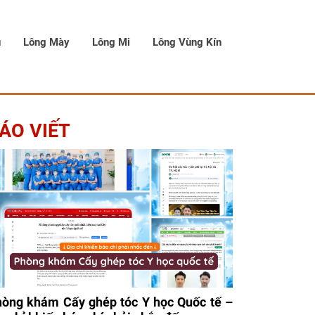
u
Lông Mày
Lông Mi
Lông Vùng Kín
ÁO VIẾT
òng khám Cấy ghép tóc Y học Quốc tế –