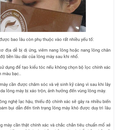
 được bao lâu còn phụ thuộc vào rất nhiều yếu tố:
ơ địa dễ bị dị ứng, viêm nang lông hoặc nang lông chân
 độ bền lâu dài của lông mày sau khi nhổ.
ử dụng để tạo kiểu tóc nếu không chọn bộ lọc chính xác
n màu bạc..
mày cần được chăm sóc và vệ sinh kỹ càng vì sau khi lây
g da lông mày bị xáo trộn, ảnh hưởng đến vùng lông mày.
ông nghệ lạc hậu, thiếu độ chính xác sẽ gây ra nhiều biến
bám bụi dẫn đến tình trạng lông mày khó được duy trì lâu
g mày cần thật chính xác và chắc chắn tiêu chuẩn mổ xẻ